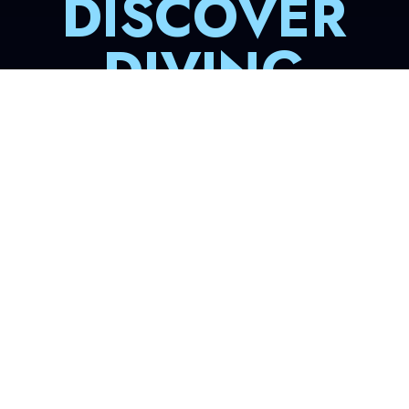
DISCOVER
DIVING
体験ダイビング
初めてみたいけどまずやってみたい！
体験ダイビングはライセンスがなくても参加できます。
まず
水面でしっかりと呼吸や耳抜きのチェックをしてから海の中
へご案内いたします。
¥18,000
体験ダイビング
含まれるもの
施設使用料 / 器材代 / レクチャー代 / 保険料